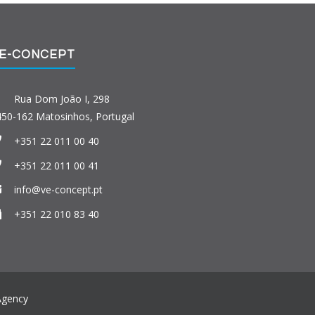
E-CONCEPT
Rua Dom João I, 298
450-162 Matosinhos, Portugal
+351 22 011 00 40
+351 22 011 00 41
info@ve-concept.pt
+351 22 010 83 40
Agency