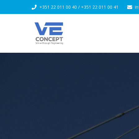
+351 22 011 00 40
/
+351 22 011 00 41
i