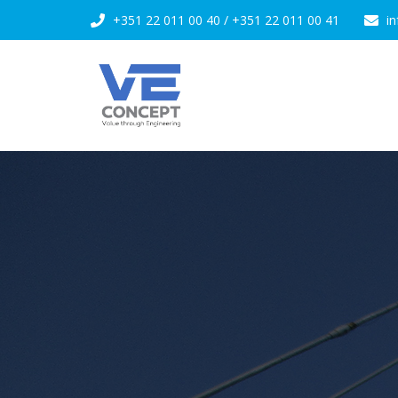
+351 22 011 00 40
/
+351 22 011 00 41
i